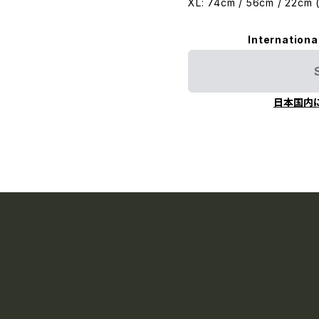
XL: 74cm / 56cm / 22cm
Internationa
日本国内