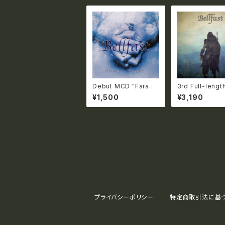
Debut MCD "Farawa
3rd Full-lengt
y Prayers" (2001)【国
m "The Warrio
¥1,500
¥3,190
内送料無料】
t" (2024) 【
き】【国内送料無
プライバシーポリシー
特定商取引法に基