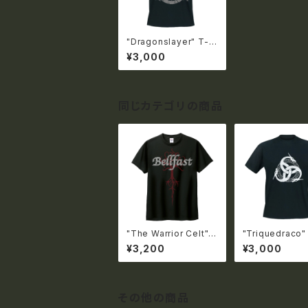
"Dragonslayer" T-S
hirts
¥3,000
同じカテゴリの商品
"The Warrior Celt" T
"Triquedraco"
-Shirts【国内送料無
rts
¥3,200
¥3,000
料】
その他の商品