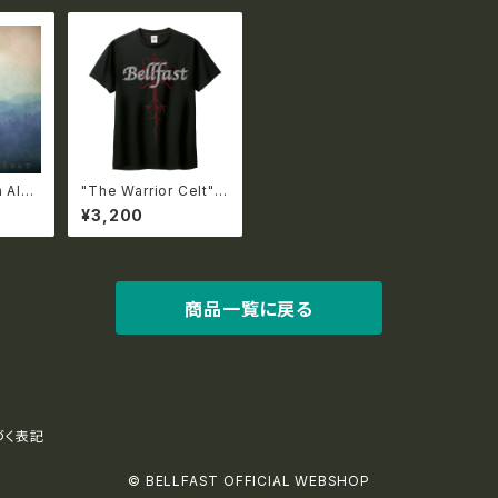
h Albu
"The Warrior Celt" T
r Cel
-Shirts【国内送料無
¥3,200
限定特典付
料】
料】
商品一覧に戻る
づく表記
© BELLFAST OFFICIAL WEBSHOP